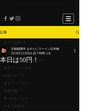
記事
全ての記事
京都銀閣寺 ますたにラーメン日本橋
全ての記事
2018年11月5日
読了時間: 1分
本日は50円！
プライベートですみません
必見イベント告知
お知らせです
ますたにブログ
最新情報
食べ歩きブログ
今すぐ始める