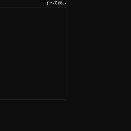
すべて表示
年始の営業時間
も、京都銀閣寺ますたにラー
日本橋本店、室町店を ご利