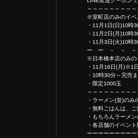
LINE友達クーポンで
～～～～～～～～～
※室町店のみのイベ
・11月1日(日)10時
・11月2日(月)10時
・11月3日(火)10時
ー　ー　－　－　－
※日本橋本店のみの
・11月16日(月)※
・10時30分～完売
・限定1000玉
～～～～～～～～～
・ラーメン(並)の
・無料ごはんは、ご
・もちろんラーメン
・各店舗のイベント
ーーーーーーーーー