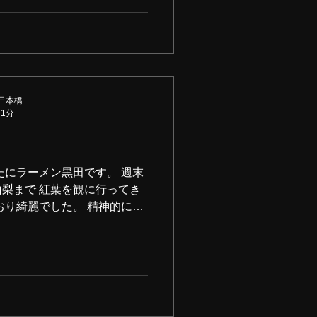
日本橋
 1分
たにラーメン黒田です。 週末
梨まで 紅葉を観に行ってき
おり綺麗でした。 精神的にも
うと リフレッシュされた休
、月曜日は…...