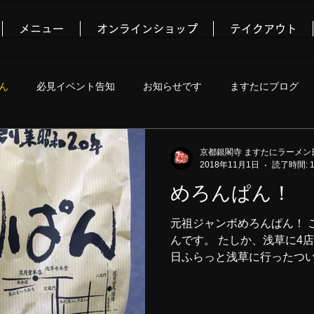
メニュー
オンラインショップ
テイクアウト
ん
必見イベント告知
お知らせです
ますたにブログ
コミュニティ
京都銀閣寺 ますたにラーメン
2018年11月1日
読了時間: 
めろんぱん！
元祖ジャンボめろんぱん！ 
んです。 たしか、浅草に4
日ふらっと浅草に行ったつい
かわらず行列が出来ています
です。 浅草に行った際にい