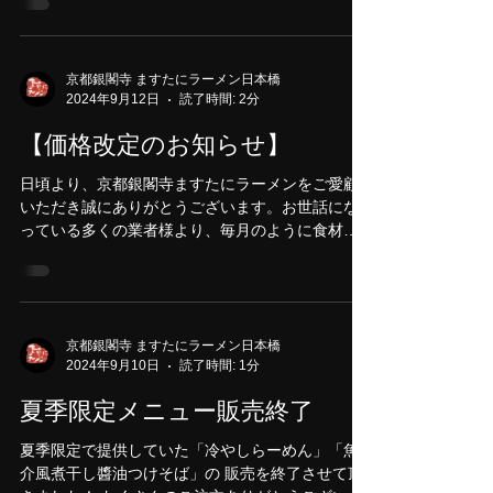
いつも、京都銀閣寺ますたにラーメン日本橋本
店、室町店を ご利用頂き誠にありがとうございま
す。 年末年始の営業時間変更のお知らせです。 12
月30日まで通常営業 31日 14時まで 1月１
日 休み 2日 休み 3日 休み ...
京都銀閣寺 ますたにラーメン日本橋
2024年9月12日
読了時間: 2分
【価格改定のお知らせ】
日頃より、京都銀閣寺ますたにラーメンをご愛顧
いただき誠にありがとうございます。お世話にな
っている多くの業者様より、毎月のように食材の
値上げのお願いがあり、ほぼすべての食材が値上
がりしました。それでも何とか続けてこられたの
は、たくさんのお客様のご来店のお陰でございま
す。感謝申...
京都銀閣寺 ますたにラーメン日本橋
2024年9月10日
読了時間: 1分