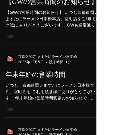
4月30日
読了時間: 1分
チャーシュー丼！ネギチャーシュー丼もご賞味く
ださい！！
【GWの営業時間のお知らせ】
【GWの営業時間のお知らせ】 いつも京都銀閣寺
ますたにラーメン日本橋本店、室町店をご利用頂
き誠に ありがとうございます。 GWも通常通り営
業しておりますが、5月3日の第一日曜日は15時閉
店と なってます。お気を付けください。 5月1日
（金）10時30分～22時30分 2日（土）10時30
分～22時 3日（日）10時30分～15時 4日～6
日 10時30分～22時 ご来店お待ちしております。
京都銀閣寺 ますたにラーメン日本橋
2025年12月5日
読了時間: 1分
年末年始の営業時間
いつも、京都銀閣寺ますたにラーメン日本橋本
店、室町店を ご利用頂き誠にありがとうございま
す。 年末年始の営業時間変更のお知らせです。 12
月30日まで通常営業 31日 14時まで 1月１
日 休み 2日 休み 3日 休み 4
日 休み 5日より通常営業 皆様のご来