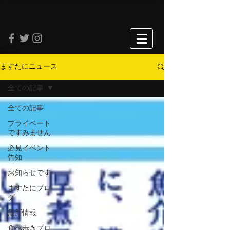
ますたにニュース
全ての記事
全ての記事
プライベート
ですみません
必見イベント
告知
お知らせです
ますたにブロ
グ
最新情報
食べ歩きブロ