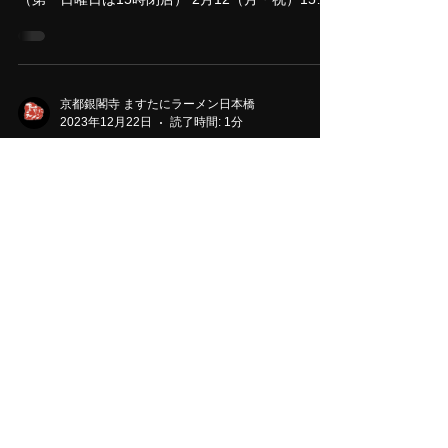
2024年1月19日
読了時間: 1分
【2月の営業時間のお知らせ】
誠に勝手ながら、下記のとおり営業時間に変更が
あります。 【日本橋本店】 2月4日（日）15時閉店
（第一日曜日は15時閉店） 2月12（月・祝）15時
閉店（厨房メンテナンスの為） 【室町店】 2月4日
（日)15時閉店（第一日曜日は15時閉店）...
京都銀閣寺 ますたにラーメン日本橋
2023年12月22日
読了時間: 1分
【年末年始の営業お知らせ】
いつも、京都銀閣寺ますたにラーメン日本橋本
店、室町店を ご利用頂き誠にありがとうございま
す。 年末年始の営業時間変更のお知らせです。 12
月30日まで通常営業 31日 14時まで 1月１
日 休み 2日 休み 3日 休み 4日より通常
営業...