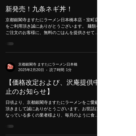
京都銀閣寺 ますたにラーメン日本橋
2025年3月24日
読了時間: 1分
新発売！九条ネギ丼！
京都銀閣寺ますたにラーメン日本橋本店・室町店
をご利用頂き誠にありがとうございます。 麺類を
ご注文のお客様に、無料のごはんを提供させて頂
いておりますが、 ＋300円で九条ネギ丼にできる
商品を発売いたしました！ たっぷり九条ネギにご
ま油、韓国のりフレーク、ほぐしチャーシュー。...
京都銀閣寺 ますたにラーメン日本橋
2025年2月20日
読了時間: 1分
【価格改定および、沢庵提供中
止のお知らせ】
日頃より、京都銀閣寺ますたにラーメンをご愛顧
頂きまして誠にありがとうございます。お世話に