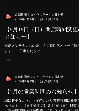
し醤油つけそば」
いつも、京都銀閣寺ますたにラーメン日本橋本
店、室町店を ご利用頂き誠にありがとうございま
す。 6月17日（月）より、夏季限定メニューの
「冷やしラーメン」 「魚介風煮干し醬油つけそ
ば」を販売開始します！ 冷やしラーメンは、昨年
より煮干しの風味がUP！...
京都銀閣寺 ますたにラーメン日本橋
2024年5月13日
読了時間: 1分
【5月19日（日）閉店時間変更の
お知らせ】
厨房メンテナンスの為、２１時閉店とさせて頂き
ます。 ご了承ください。
京都銀閣寺 ますたにラーメン日本橋