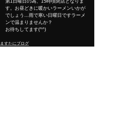
第1日曜日の為、15時頃閉店となりま
す。お昼どきに暖かいラーメンいかが
でしょう…雨で寒い日曜日ですラーメ
ンで温まりませんか？
お待ちしてます(^^) 
ますたにブログ
すべて表示
最新記事