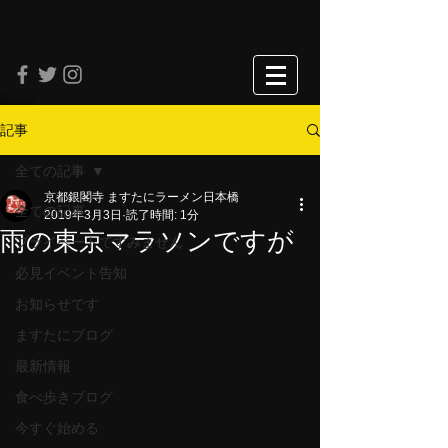
記事
全ての記事
京都銀閣寺 ますたにラーメン日本橋
全ての記事
2019年3月3日
読了時間: 1分
雨の東京マラソンですが
プライベートですみません
必見イベント告知
お知らせです
ますたにブログ
最新情報
食べ歩きブログ
今すぐ始める