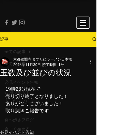
記事
全ての記事
京都銀閣寺 ますたにラーメン日本橋
全ての記事
2018年11月30日
読了時間: 1分
玉数及び並びの状況
プライベートですみません
必見イベント告知
19時23分現在で
お知らせです
売り切り終了となりました！
ますたにブログ
ありがとうございました！
最新情報
取り急ぎご報告です
食べ歩きブログ
今すぐ始める
必見イベント告知