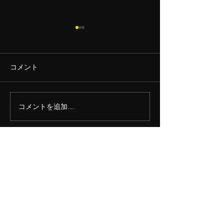
25周年記念イベント！
25周年記念イベント！ラーメ
ン一杯300円！ 本日開催中で
コメント
す！ お昼は寒いながらもたく
さんのお客様にお並び頂きま
してありがとうございます！
コメントを追加…
いよいよ来週の
16時現在、600玉突破しまし
す
た！ まだまだたくさんのご来
店お待ちしております！
― 京都銀閣寺ますたにラーメン日本橋本店―
住所：〒103-0027
東京都中央区日本橋2－10－3
エグゼトゥール日本橋1F
​電話：03-3272-8548
― 京都銀閣寺ますたにラーメン日本橋室町店―