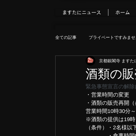
ますたにニュース
ホーム
全ての記事
プライベートですみませ
京都銀閣寺 ますた
食べ歩きブログ
今すぐ始める
酒類の販
緊急事態宣言の解除
・営業時間の変更
・酒類の販売再開（
営業時間10時30分～
※酒類の提供は19
（条件）・2名様以
　　　　・食事時間