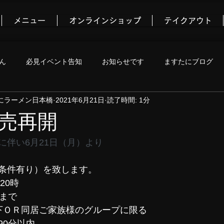
メニュー
オンラインショップ
テイクアウト
ん
必見イベント告知
お知らせです
ますたにブログ
にラーメン日本橋
2021年6月21日
読了時間: 1分
コミュニティ
売再開
に伴い6月21日（月）より
条件有り）を致します。
20時
時まで
下ＯＲ同居ご家族様のグループに限る
90分以内