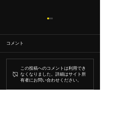
【GWの営業時間のお知ら
年末年始の営業
せ】
いつも、京都銀閣
【GWの営業時間のお知ら
ラーメン日本橋本
コメント
せ】 いつも京都銀閣寺ますた
を ご利用頂き誠
にラーメン日本橋本店、室町
ございます。 年
店をご利用頂き誠に ありがと
時間変更のお知ら
この投稿へのコメントは利用でき
うございます。 GWも通常通
12月30日まで
なくなりました。詳細はサイト所
有者にお問い合わせください。
り営業しておりますが、5月3
31日 14時まで 1月
日の第一日曜日は15時閉店と
日 休み 2日 休み
なってます。お気を付けくだ
3日 休み 4日 休
さい。 5月1日（金）10時30
み 5日より通常営業
分～22時30分 2日（土）
皆様のご来店
― 京都銀閣寺ますたにラーメン日本橋本店―
10時30分～22時 3日
おります。
住所：〒103-0027
（日）10時30分～15時 4日～
東京都中央区日本橋2－10－3
エグゼトゥール日本橋1F
6日 10時30分～22時 ご来店
​電話：03-3272-8548