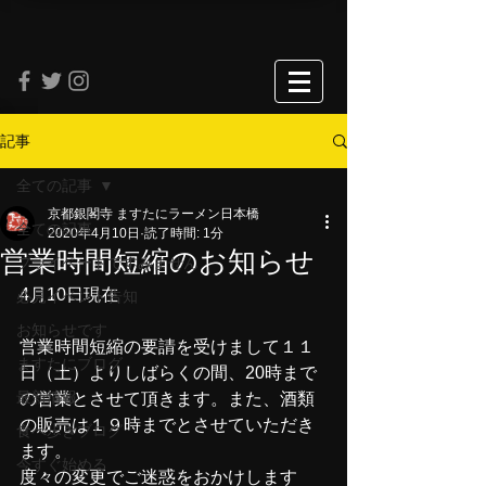
記事
全ての記事
京都銀閣寺 ますたにラーメン日本橋
全ての記事
2020年4月10日
読了時間: 1分
営業時間短縮のお知らせ
プライベートですみません
4月10日現在
必見イベント告知
お知らせです
営業時間短縮の要請を受けまして１１
ますたにブログ
日（土）よりしばらくの間、20時まで
最新情報
の営業とさせて頂きます。また、酒類
の販売は１９時までとさせていただき
食べ歩きブログ
ます。
今すぐ始める
度々の変更でご迷惑をおかけします